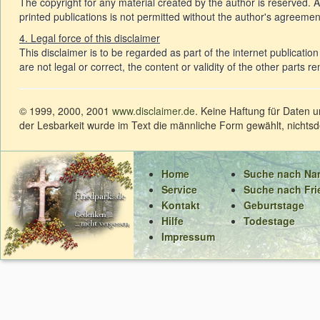
The copyright for any material created by the author is reserved. A
printed publications is not permitted without the author's agreemen
4. Legal force of this disclaimer
This disclaimer is to be regarded as part of the internet publication
are not legal or correct, the content or validity of the other parts r
© 1999, 2000, 2001
www.disclaimer.de
. Keine Haftung für Daten 
der Lesbarkeit wurde im Text die männliche Form gewählt, nichts
Home
Suche nach N
Service
Suche nach Fri
Kontakt
Geburtstage
Hilfe
Todestage
Impressum