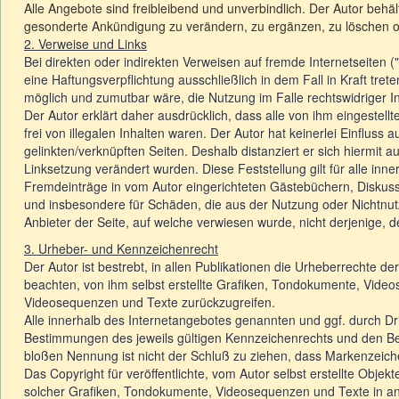
Alle Angebote sind freibleibend und unverbindlich. Der Autor behä
gesonderte Ankündigung zu verändern, zu ergänzen, zu löschen ode
2. Verweise und Links
Bei direkten oder indirekten Verweisen auf fremde Internetseiten 
eine Haftungsverpflichtung ausschließlich in dem Fall in Kraft tre
möglich und zumutbar wäre, die Nutzung im Falle rechtswidriger In
Der Autor erklärt daher ausdrücklich, dass alle von ihm eingestel
frei von illegalen Inhalten waren. Der Autor hat keinerlei Einfluss 
gelinkten/verknüpften Seiten. Deshalb distanziert er sich hiermit au
Linksetzung verändert wurden. Diese Feststellung gilt für alle in
Fremdeinträge in vom Autor eingerichteten Gästebüchern, Diskussion
und insbesondere für Schäden, die aus der Nutzung oder Nichtnutz
Anbieter der Seite, auf welche verwiesen wurde, nicht derjenige, der
3. Urheber- und Kennzeichenrecht
Der Autor ist bestrebt, in allen Publikationen die Urheberrechte
beachten, von ihm selbst erstellte Grafiken, Tondokumente, Vide
Videosequenzen und Texte zurückzugreifen.
Alle innerhalb des Internetangebotes genannten und ggf. durch D
Bestimmungen des jeweils gültigen Kennzeichenrechts und den Bes
bloßen Nennung ist nicht der Schluß zu ziehen, dass Markenzeiche
Das Copyright für veröffentlichte, vom Autor selbst erstellte Objek
solcher Grafiken, Tondokumente, Videosequenzen und Texte in and